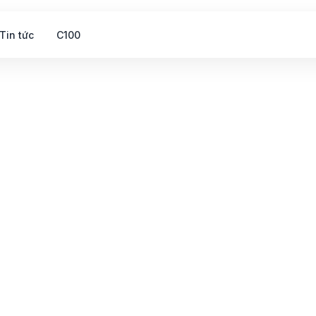
Tin tức
C100