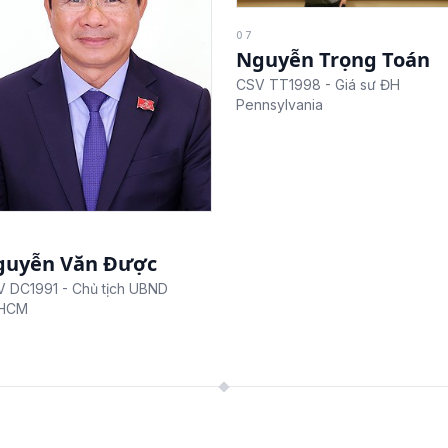
07
Nguyễn Trọng Toán
CSV TT1998 - Giá sư ĐH
Pennsylvania
guyễn Văn Được
 DC1991 - Chủ tịch UBND
HCM