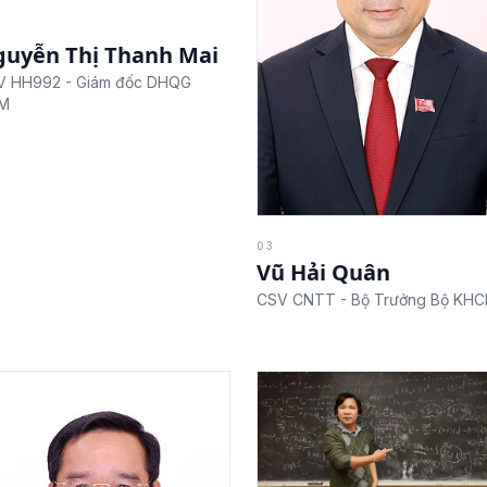
uyễn Thị Thanh Mai
V HH992 - Giám đốc DHQG
M
03
Vũ Hải Quân
CSV CNTT - Bộ Trưởng Bộ KH