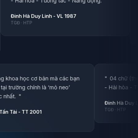
 Tương tác - Năng động.
”
"
đang học tại tr
vững chắc nhất
Linh - VL 1987
Huỳnh Lê Tấn Tà
·
"
“
Nền tảng khoa học cơ bản mà các bạn
đang học tại trường chính là ‘mỏ neo’
vững chắc nhất.
”
"
Huỳnh Lê Tấn Tài - TT 2001
·