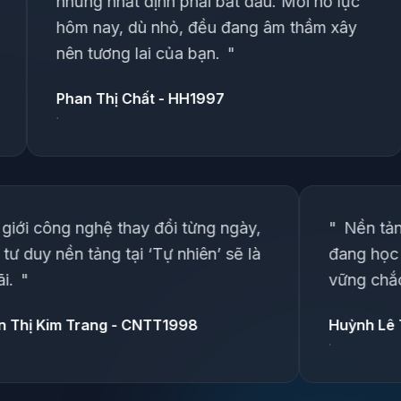
ất định phải bắt đầu. Mỗi nỗ lực
- Hài hòa -
, dù nhỏ, đều đang âm thầm xây
Đinh Hà Duy 
g lai của bạn.
”
"
TGĐ · HTP
 Chất - HH1997
"
“
Thế giới công nghệ thay đổi từng ngày,
nhưng tư duy nền tảng tại ‘Tự nhiên’ sẽ là
mãi mãi.
”
"
Nguyễn Thị Kim Trang - CNTT1998
·