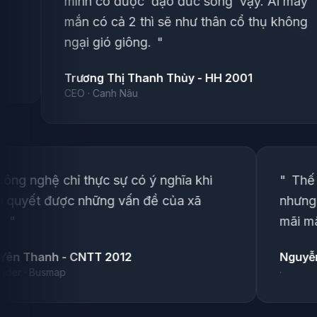
 có được ‘đạo đức sống’ vậy. Ai may
nhưng nh
có cả 2 thì sẽ như thân cổ thụ không
hôm nay
gió giông.
”
"
nên tươn
ng Thị Thanh Thủy - HH 2001
Phan Thị
 Canh Nâu
·
khi
"
“
Công nghệ chỉ thực sự có ý nghĩa khi
 may
giải quyết được những vấn đề của xã
hông
hội.
”
"
Lê Yên Thanh - CNTT 2012
Founder · Busmap