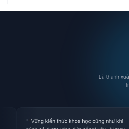
Là thanh xuâ
t
ng kiến thức khoa học cũng như khi
"
“
Bạn kh