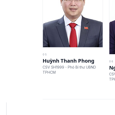
05
Huỳnh Thanh Phong
06
N
CSV SH1999 - Phó Bí thư UBND
TPHCM
CSV
TP