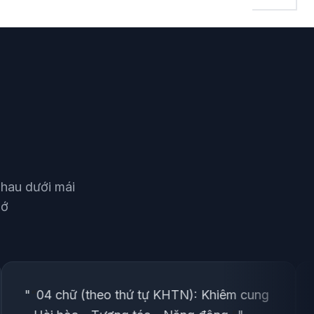
nhau dưới mái
hớ
heo thứ tự KHTN): Khiêm cung
"
“
Nền tảng kh