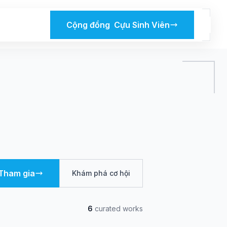
Cộng đồng Cựu Sinh Viên
Tham gia
Khám phá cơ hội
6
curated works