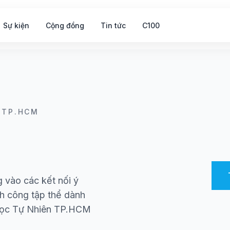
Sự kiện
Cộng đồng
Tin tức
C100
 TP.HCM
 vào các kết nối ý
nh công tập thể dành
 học Tự Nhiên TP.HCM