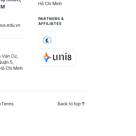
Hồ Chí Minh
CM
PARTNERS &
AFFILIATES
us.edu.vn
 Văn Cừ,
Quận 5,
Hồ Chí Minh
y
Terms
Back to top