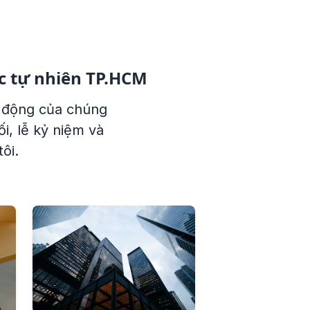
c tự nhiên TP.HCM
i động của chúng
i, lễ kỷ niệm và
ôi.